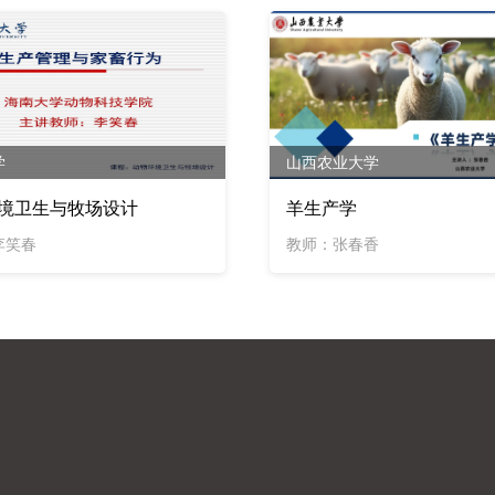
学
山西农业大学
境卫生与牧场设计
羊生产学
李笑春
教师：张春香